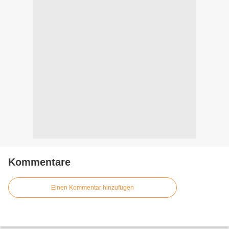
Kommentare
Einen Kommentar hinzufügen