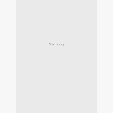
Werbung