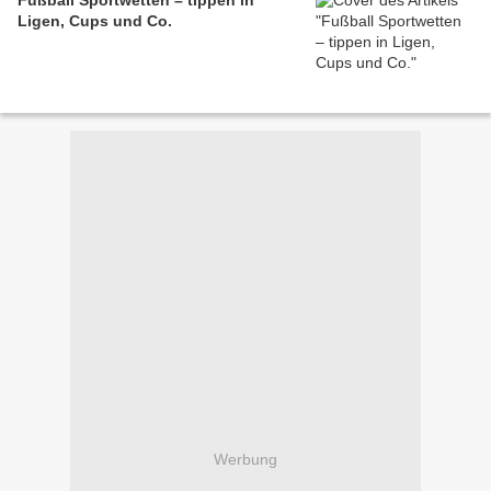
Fußball Sportwetten – tippen in
Ligen, Cups und Co.
Werbung