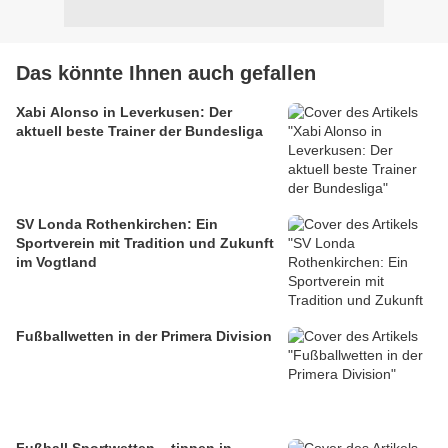
Das könnte Ihnen auch gefallen
Xabi Alonso in Leverkusen: Der
aktuell beste Trainer der Bundesliga
SV Londa Rothenkirchen: Ein
Sportverein mit Tradition und Zukunft
im Vogtland
Fußballwetten in der Primera Division