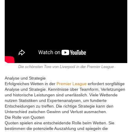
Die schönsten Tore von Liverpool in der Premier League
Analyse und Strategie
Erfolgreiches Wetten in der
Premier League
erfordert sorgfältige
Analyse und Strategie. Kenntnisse über Teamform, Verletzungen
und historische Leistungen sind unerlässlich. Viele Wettende
nutzen Statistiken und Expertenanalysen, um fundierte
Entscheidungen zu treffen. Die richtige Strategie kann den
Unterschied zwischen Gewinn und Verlust ausmachen.
Die Rolle von Quoten
Quoten spielen eine entscheidende Rolle beim Wetten. Sie
bestimmen die potenzielle Auszahlung und spiegeln die