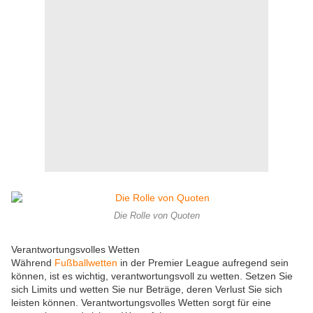
Die Rolle von Quoten
Verantwortungsvolles Wetten
Während
Fußballwetten
in der Premier League aufregend sein
können, ist es wichtig, verantwortungsvoll zu wetten. Setzen Sie
sich Limits und wetten Sie nur Beträge, deren Verlust Sie sich
leisten können. Verantwortungsvolles Wetten sorgt für eine