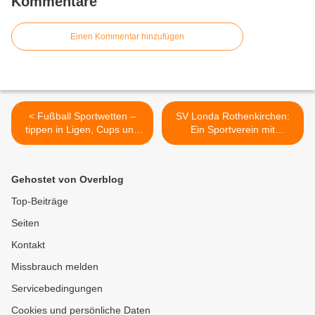
Kommentare
Einen Kommentar hinzufügen
< Fußball Sportwetten –
SV Londa Rothenkirchen:
tippen in Ligen, Cups und
Ein Sportverein mit
Co.
Tradition und Zukunft im
Vogtland >
Gehostet von Overblog
Top-Beiträge
Seiten
Kontakt
Missbrauch melden
Servicebedingungen
Cookies und persönliche Daten