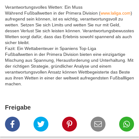
Verantwortungsvolles Wetten: Ein Muss
Während Fußballwetten in der Primera Division (
www.laliga.com
)
aufregend sein können, ist es wichtig, verantwortungsvoll zu
wetten. Setzen Sie sich Limits und wetten Sie nur mit Geld,
dessen Verlust Sie sich leisten können. Verantwortungsbewusstes
Wetten sorgt dafür, dass das Erlebnis sowohl spannend als auch
sicher bleibt.
Fazit: Ein Wettabenteuer in Spaniens Top-Liga
Fußballwetten in der Primera Division bieten eine einzigartige
Mischung aus Spannung, Herausforderung und Unterhaltung. Mit
der richtigen Strategie, gründlicher Analyse und einem
verantwortungsvollen Ansatz können Wettbegeisterte das Beste
aus ihren Wetten in einer der weltweit aufregendsten Fußballligen
machen.
Freigabe