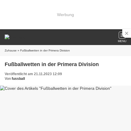
Werbung
MENU
Zuhause
» Fußballwetten in der Primera Division
Fußballwetten in der Primera Division
Veröffentlicht am 21.11.2023 12:09
Von
fussball