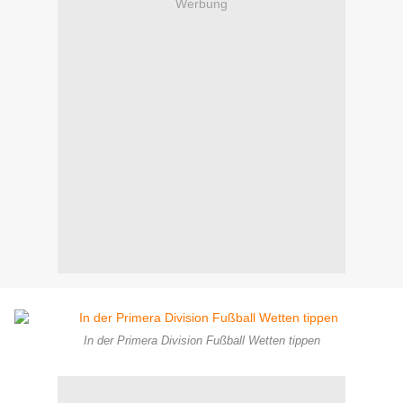
Werbung
In der Primera Division Fußball Wetten tippen