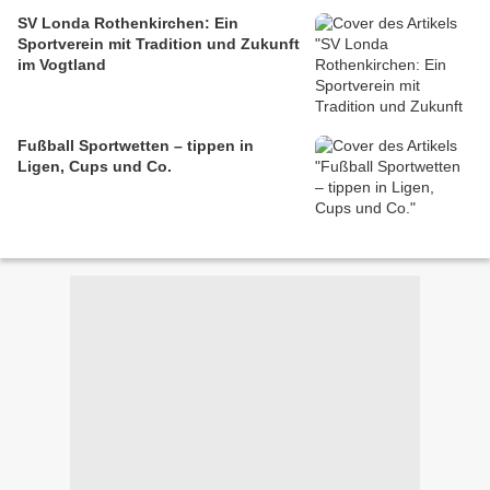
SV Londa Rothenkirchen: Ein
Sportverein mit Tradition und Zukunft
im Vogtland
Fußball Sportwetten – tippen in
Ligen, Cups und Co.