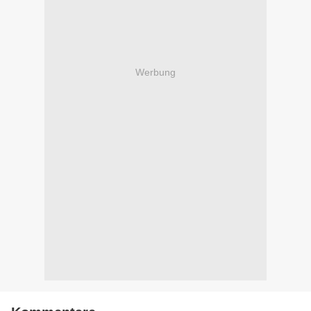
Werbung