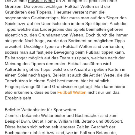
Die Art eine
Fußball Wette
an zu bringen ist praktisch ohne
Grenzen. Die vorerst wichtigen Fußball Wetten sind die
Grundarten des Tippens. Hierunter versteht man die
sogenannten Gewinnertipps, hier muss man auf den Sieger des
Spiels bzw. auf ein Unentschieden in dem Spiel tippen. Auch die
Tipps, welche das Endergebnis des Spiels beinhalten gehören
eigentlich zu den Grundarten von Wetten. Doch durch die immer
steigende Nachfrage, wurde das Sortiment an möglichen Tipps
erweitert. Unzählige Typen an Fußball Wetten sind vorhanden,
sodass man auf fast jede Bewegung beim Fußball tippen kann.
Es ist sogar möglich auf das Team zu tippen, welches nach der
Meinung des Tippers den ersten Eckball ausführen wird.
Außerdem gibt es Tipps, welche die Anzahl an gelben Karten in
einem Spiel nachfragen. Beliebt ist auch die Art der Wette, die die
Torschützen in einem Spiel bestimmen, hier ist nämlich
Fingerspitzengefühl und Grundwissen gefragt. Man kann hieran
also erkennen, dass es bei
Fußball Wetten
nicht nur um das
Ergebnis geht.
Beliebte Wettanbieter für Sportwetten
Ziemlich bekannte Wettanbieter und Buchmacher sind zum
Beispiel Bwin, Bet at Home, William Hill, Betano und 888Sport.
Diese haben sich schon seit längerer Zeit im Geschäft der
Buchmacher etabliert bzw. sind, wie im Fall von Betano.de,